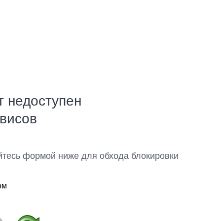
т недоступен
рвисов
йтесь формой ниже для обхода блокировки
ом