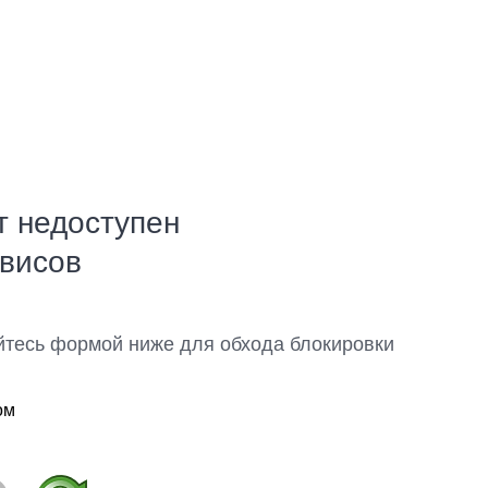
т недоступен
рвисов
йтесь формой ниже для обхода блокировки
ом