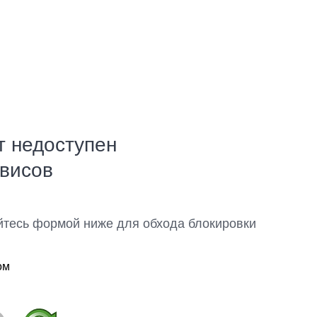
т недоступен
рвисов
йтесь формой ниже для обхода блокировки
ом