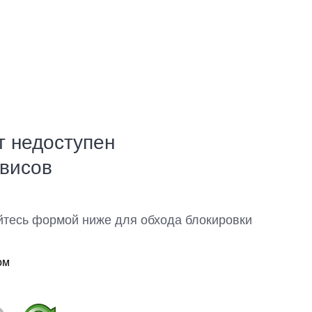
т недоступен
рвисов
йтесь формой ниже для обхода блокировки
ом