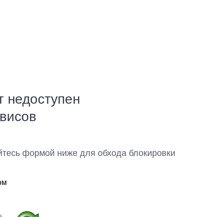
т недоступен
рвисов
йтесь формой ниже для обхода блокировки
ом