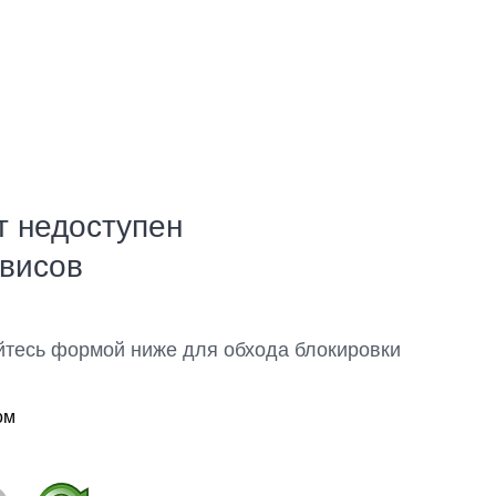
т недоступен
рвисов
йтесь формой ниже для обхода блокировки
ом