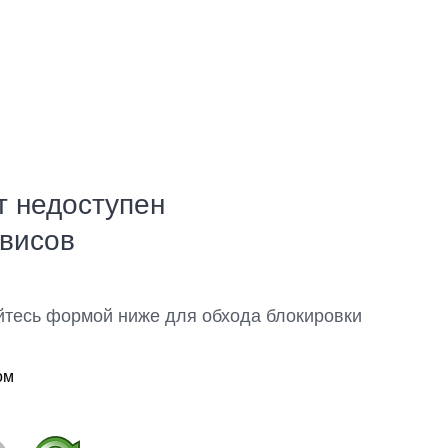
т недоступен
рвисов
йтесь формой ниже для обхода блокировки
ом