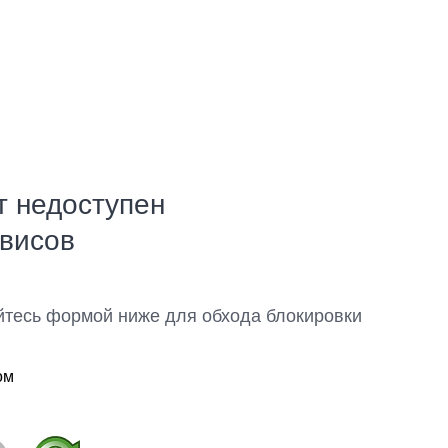
т недоступен
рвисов
йтесь формой ниже для обхода блокировки
ом