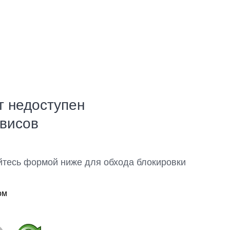
т недоступен
рвисов
йтесь формой ниже для обхода блокировки
ом