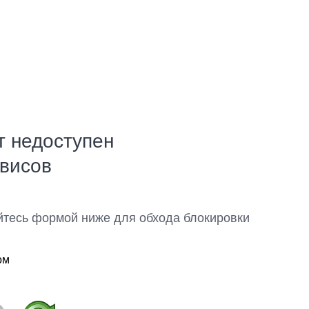
т недоступен
рвисов
йтесь формой ниже для обхода блокировки
ом