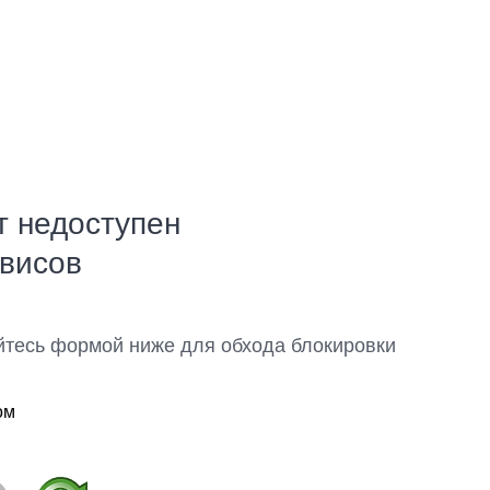
т недоступен
рвисов
йтесь формой ниже для обхода блокировки
ом