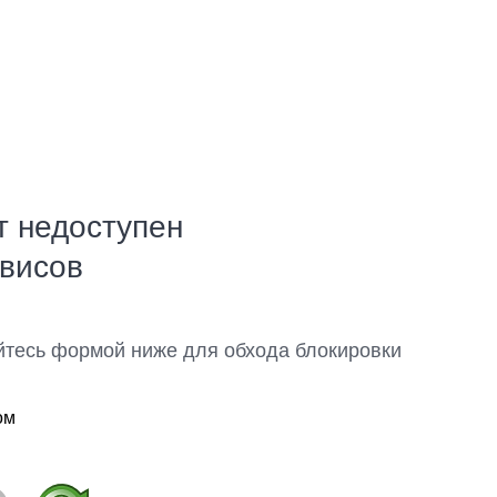
т недоступен
рвисов
йтесь формой ниже для обхода блокировки
ом