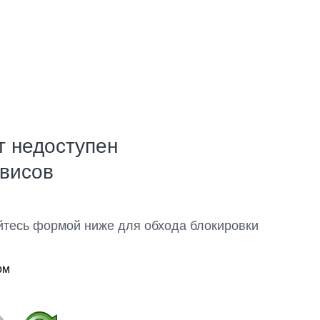
т недоступен
рвисов
йтесь формой ниже для обхода блокировки
ом