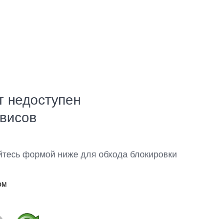
т недоступен
рвисов
йтесь формой ниже для обхода блокировки
ом