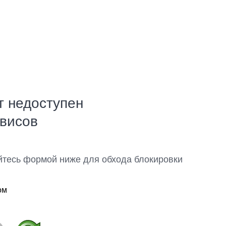
т недоступен
рвисов
йтесь формой ниже для обхода блокировки
ом