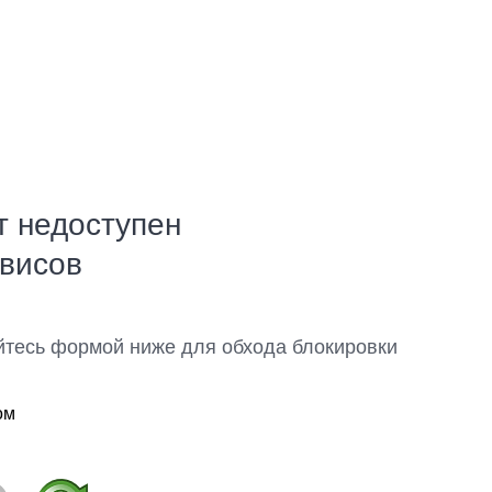
т недоступен
рвисов
йтесь формой ниже для обхода блокировки
ом