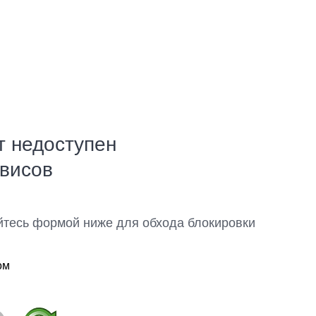
т недоступен
рвисов
йтесь формой ниже для обхода блокировки
ом