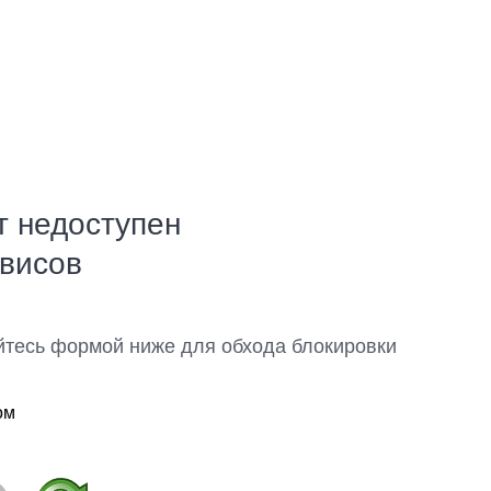
т недоступен
рвисов
йтесь формой ниже для обхода блокировки
ом