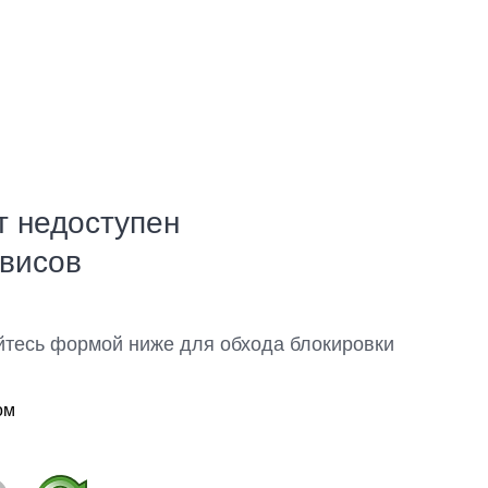
т недоступен
рвисов
йтесь формой ниже для обхода блокировки
ом