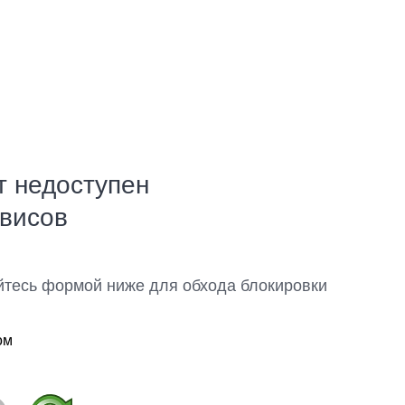
т недоступен
рвисов
йтесь формой ниже для обхода блокировки
ом