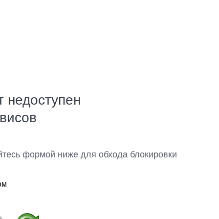
т недоступен
рвисов
йтесь формой ниже для обхода блокировки
ом