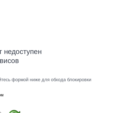
т недоступен
рвисов
йтесь формой ниже для обхода блокировки
ом