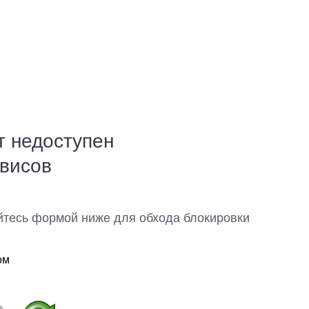
т недоступен
рвисов
йтесь формой ниже для обхода блокировки
ом