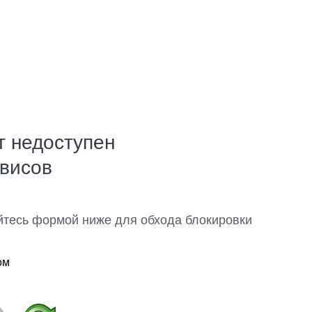
т недоступен
рвисов
йтесь формой ниже для обхода блокировки
ом