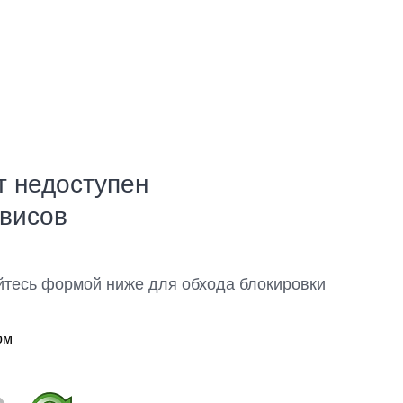
т недоступен
рвисов
йтесь формой ниже для обхода блокировки
ом