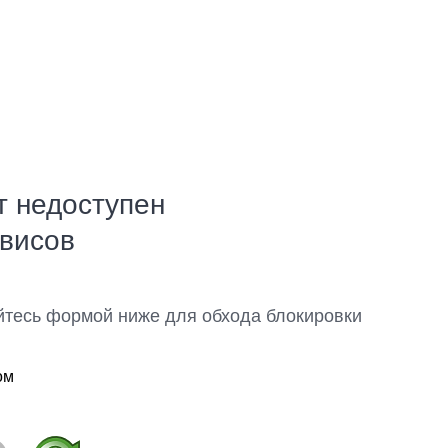
т недоступен
рвисов
йтесь формой ниже для обхода блокировки
ом