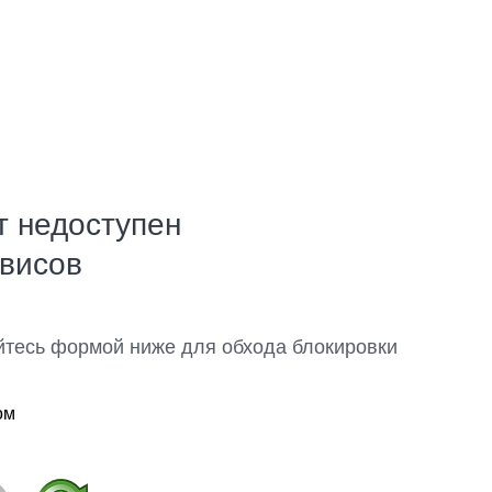
т недоступен
рвисов
йтесь формой ниже для обхода блокировки
ом