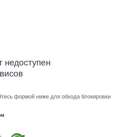
т недоступен
рвисов
йтесь формой ниже для обхода блокировки
ом