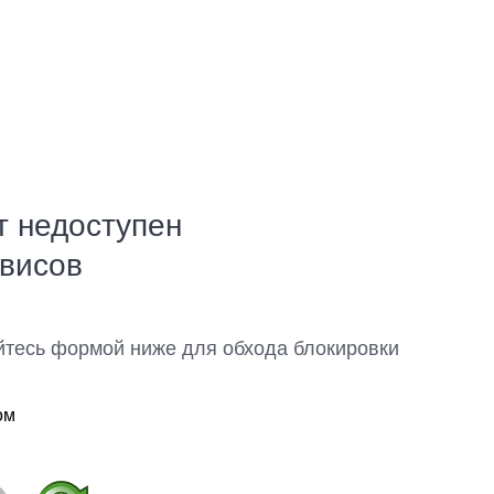
т недоступен
рвисов
йтесь формой ниже для обхода блокировки
ом