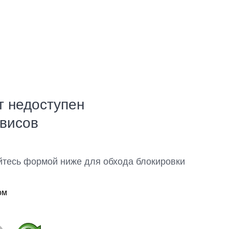
т недоступен
рвисов
йтесь формой ниже для обхода блокировки
ом