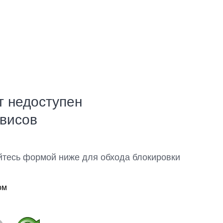
т недоступен
рвисов
йтесь формой ниже для обхода блокировки
ом