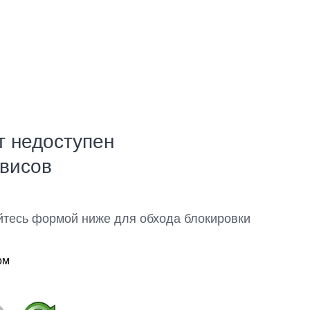
т недоступен
рвисов
йтесь формой ниже для обхода блокировки
ом