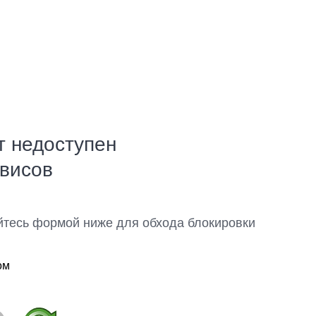
т недоступен
рвисов
йтесь формой ниже для обхода блокировки
ом