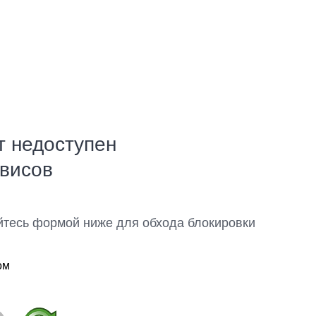
т недоступен
рвисов
йтесь формой ниже для обхода блокировки
ом