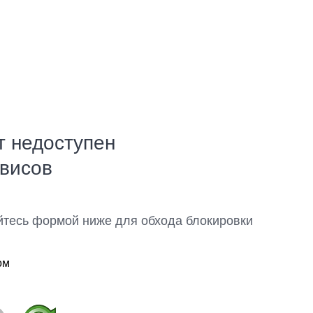
т недоступен
рвисов
йтесь формой ниже для обхода блокировки
ом