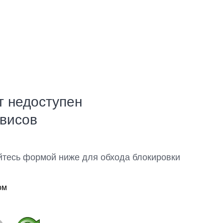
т недоступен
рвисов
йтесь формой ниже для обхода блокировки
ом