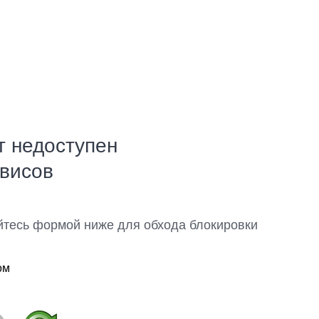
т недоступен
рвисов
йтесь формой ниже для обхода блокировки
ом