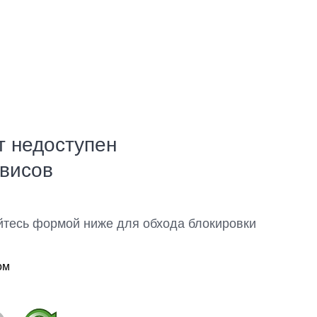
т недоступен
рвисов
йтесь формой ниже для обхода блокировки
ом