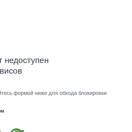
т недоступен
рвисов
йтесь формой ниже для обхода блокировки
ом