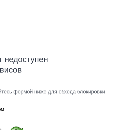
т недоступен
рвисов
йтесь формой ниже для обхода блокировки
ом