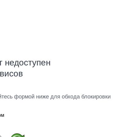
т недоступен
рвисов
йтесь формой ниже для обхода блокировки
ом