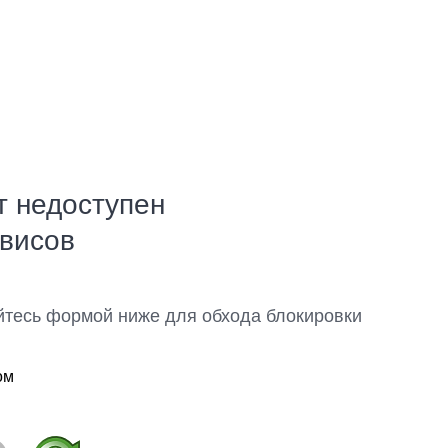
т недоступен
рвисов
йтесь формой ниже для обхода блокировки
ом