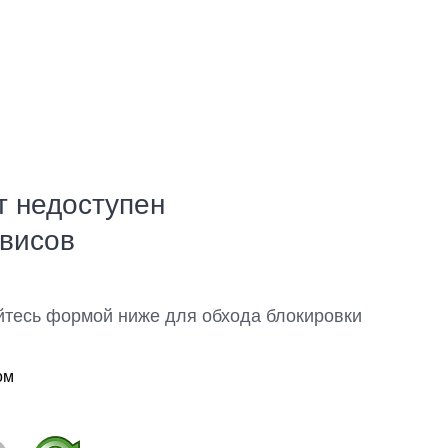
т недоступен
рвисов
йтесь формой ниже для обхода блокировки
ом