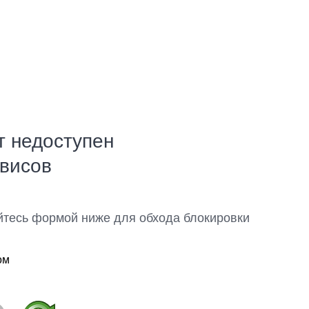
т недоступен
рвисов
йтесь формой ниже для обхода блокировки
ом