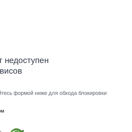
т недоступен
рвисов
йтесь формой ниже для обхода блокировки
ом