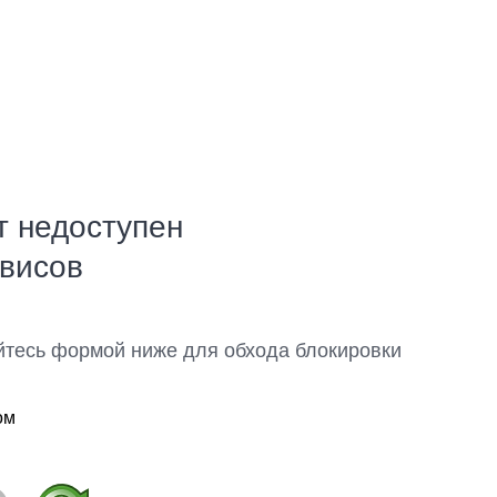
т недоступен
рвисов
йтесь формой ниже для обхода блокировки
ом