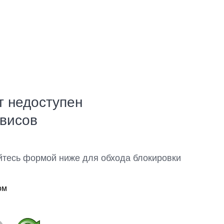
т недоступен
рвисов
йтесь формой ниже для обхода блокировки
ом