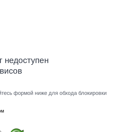
т недоступен
рвисов
йтесь формой ниже для обхода блокировки
ом