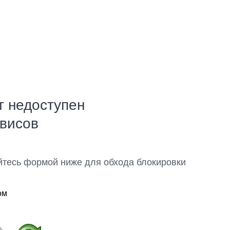
т недоступен
рвисов
йтесь формой ниже для обхода блокировки
ом