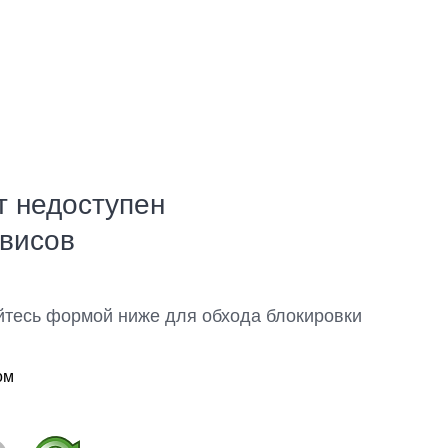
т недоступен
рвисов
йтесь формой ниже для обхода блокировки
ом